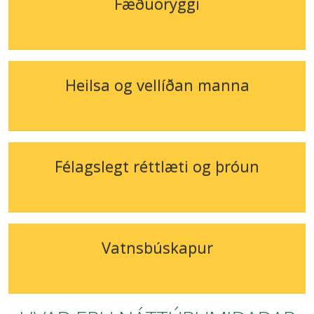
Fæðuöryggi
Heilsa og vellíðan manna
Félagslegt réttlæti og þróun
Vatnsbúskapur