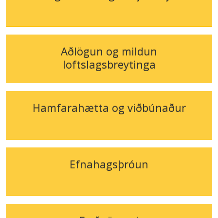
Aðlögun og mildun
loftslagsbreytinga
Hamfarahætta og viðbúnaður
Efnahagsþróun