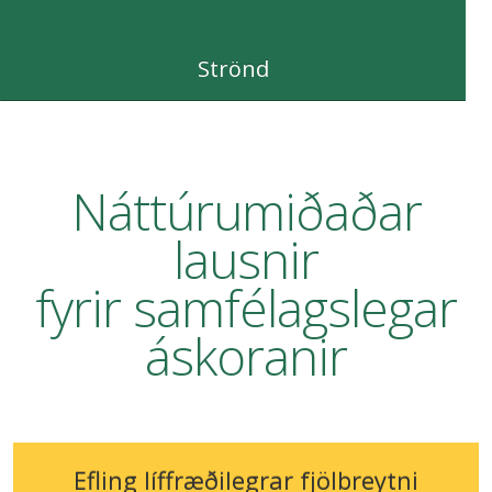
Strönd
Náttúrumiðaðar
lausnir
fyrir samfélagslegar
áskoranir
Efling líffræðilegrar fjölbreytni