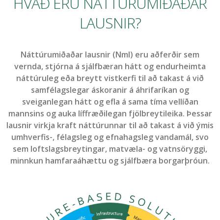
HVAÐ ERU NÁTTÚRUMIÐAÐAR
LAUSNIR?
Náttúrumiðaðar lausnir (Nml) eru aðferðir sem
vernda, stjórna á sjálfbæran hátt og endurheimta
náttúruleg eða breytt vistkerfi til að takast á við
samfélagslegar áskoranir á áhrifaríkan og
sveiganlegan hátt og efla á sama tíma vellíðan
mannsins og auka líffræðilegan fjölbreytileika. Þessar
lausnir virkja kraft náttúrunnar til að takast á við ýmis
umhverfis-, félagsleg og efnahagsleg vandamál, svo
sem loftslagsbreytingar, matvæla- og vatnsöryggi,
minnkun hamfaraáhættu og sjálfbæra borgarþróun.