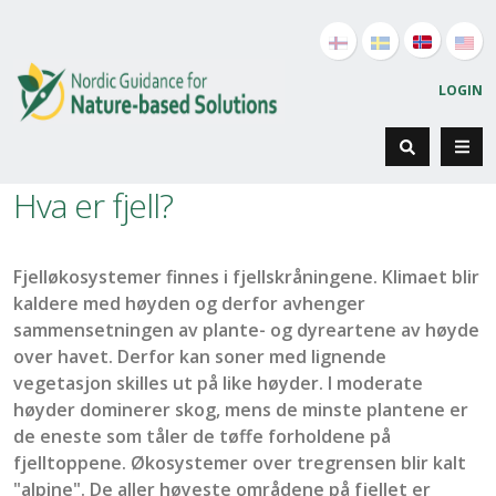
LOGIN
Hva er fjell?
Fjelløkosystemer finnes i fjellskråningene.
K
limaet blir
kaldere med høyden og derfor
avhenger
sammensetningen
av
plante- og dyreartene
av høyde
over havet.
Derfor
kan soner med lignende
vegetasjon skilles ut på like høyder.
I moderate
høyder
dominerer
skog
, mens de minste
plantene
er
de eneste som tåler de tøffe forholdene på
fjelltoppene.
Øko
systemer over
tregrensen
blir kalt
"alpine
"
.
De
aller høyeste
områdene på fjellet er