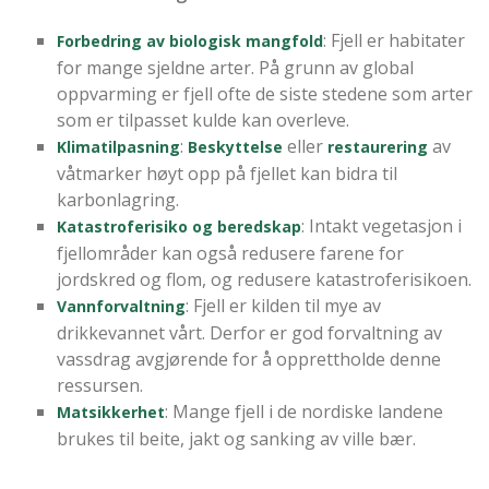
: Fjell er habitater
Forbedring av biologisk mangfold
for mange sjeldne arter. På grunn av global
oppvarming er fjell ofte de siste stedene som arter
som er tilpasset kulde kan overleve.
:
eller
av
Klimatilpasning
Beskyttelse
restaurering
våtmarker høyt opp på fjellet kan bidra til
karbonlagring.
:
Intakt vegetasjon i
Katastroferisiko og beredskap
fjellområder kan også redusere farene for
jordskred og flom, og redusere katastroferisikoen.
: Fjell er kilden til mye av
Vannforvaltning
drikkevannet vårt. Derfor er god forvaltning av
vassdrag avgjørende for å opprettholde denne
ressursen.
: Mange fjell i de nordiske landene
Matsikkerhet
brukes til beite, jakt og sanking av ville bær.