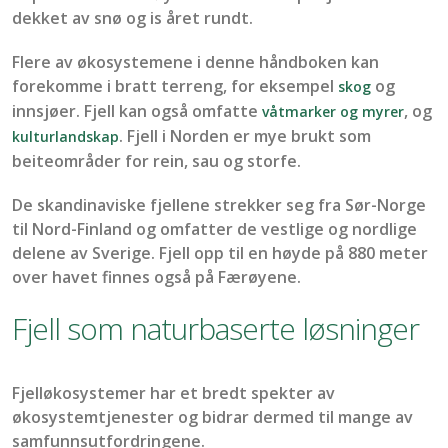
dekket av
snø og is året rundt.
Flere av
økosystemene
i denne håndboken kan
forekomme i bratt terreng, for eksempel
og
skog
innsjøer
.
Fjell
kan også omfatte
, og
våtmarker og myrer
.
Fjell i Norden er mye brukt som
kulturlandskap
beiteområder for rein,
sau
og storfe.
De skandinaviske fjellene strekker seg fra Sør-Norge
til Nord-Finland og omfatter de vestlige og nordlige
delene av Sverige.
Fjell
opp til en høyde på
880
meter
over havet
finnes også på Færøyene.
Fjell som naturbaserte løsninger
Fjelløkosystemer
har
et bredt spekter av
økosystemtjenester
og bidrar dermed
til mange av
samfunnsutfordringene.