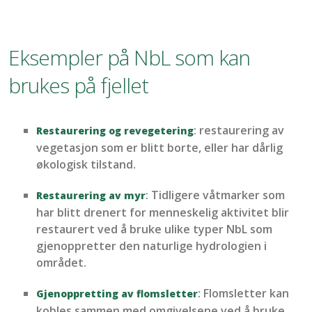
Eksempler på NbL som kan
brukes på fjellet
: restaurering av
Restaurering og revegetering
vegetasjon
som er blitt borte, eller har dårlig
økologisk tilstand
.
:
Tidligere våtmarker som
Restaurering
av myr
har blitt drenert for menneskelig aktivitet blir
restaurert
ved å bruke
ulike typer
NbL som
gjenoppretter den naturlige hydrologien i
området.
:
Flomsletter
kan
Gjenoppretting av flomsletter
kobles sammen med omgivelsene ved å bruke