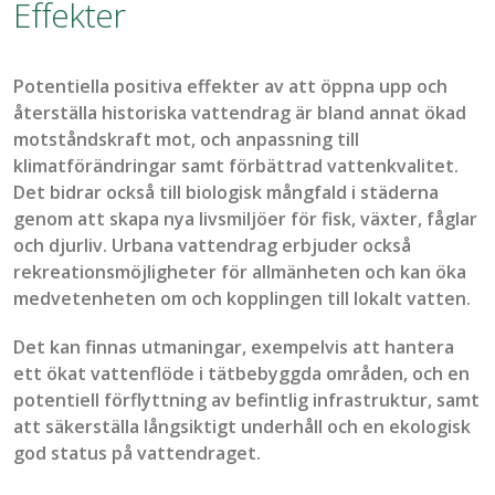
Effekter
Potentiella positiva effekter av att
öppna upp och
återställa historiska
vattendrag
är bland annat ökad
motståndskraft mot
,
och anpassning till
klimatförändringar samt förbättrad vattenkvalitet.
Det bidrar också till biologisk mångfald i städerna
genom att skapa nya livsmiljöer för fisk, växter, fåglar
och djurliv. Urbana vattendrag erbjuder också
rekreationsmöjligheter för allmänheten och kan öka
medvetenheten om och kopplingen till lokal
t vatten
.
Det kan finnas utmaningar,
exempelvis
att hantera
ett
ökat vattenflöde i tätbebyggda områden,
och en
potentiell för
flyttning
av befintlig infrastruktur
, samt
att säkerställa långsiktigt underhåll och
en
ekologisk
god status på vattendraget
.