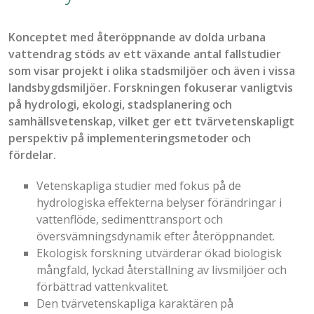
Konceptet med
åter
öppnande av dolda urbana
vattendrag
stöds av ett växande antal fallstudier
som visar projekt i olika stadsmiljöer och även i vissa
landsbygdsmiljöer. Forskningen fokuserar vanligtvis
på hydrologi, ekologi, stadsplanering och
samhällsvetenskap, vilket ger ett tvärvetenskapligt
perspektiv på implementeringsmetoder och
fördelar.
Vetenskapliga studier med fokus på de
hydrologiska effekterna belyser förändringar i
vattenflöde, sedimenttransport och
översvämningsdynamik efter
åter
öppna
n
det
.
Ekologisk forskning utvärderar ökad biologisk
mångfald, lyckad återställning av livsmiljöer och
förbättrad vattenkvalitet.
Den tvärvetenskapliga karaktären
på