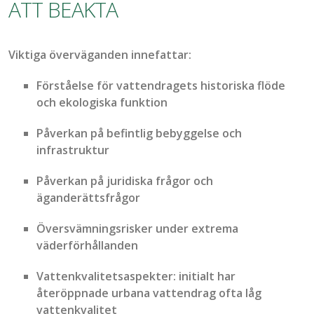
ATT BEAKTA
Viktiga överväganden innefattar:
Förståelse för vatten
dragets
historiska flöde
och ekologiska funktion
Påverkan på befintlig
bebyggelse och
infrastruktur
Påverkan på juridiska frågor och
äganderättsfrågor
Översvämningsrisk
er
under extrema
väderförhållanden
Vattenkvalitetsaspekter:
initialt har
återö
ppna
de
urbana vattendrag
ofta låg
vattenkvalitet