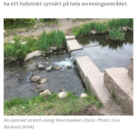
ha ett holistiskt synsätt på
hela avrinningsområdet
.
Re-oponed stretch along Hovinbekken (Oslo). Photo: Line
Barkved (NIVA)