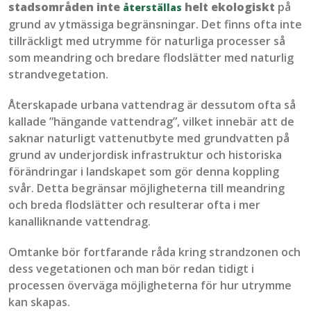
stadsområden inte
helt ekologiskt
på
återställas
grund av
ytmässiga
begränsningar. Det finns ofta inte
tillräckligt med utrymme för naturliga processer
så
som
meandr
ing
och bredare flodslätter med naturlig
strandvegetation.
Återskapade urbana
vattendrag
är dessutom ofta så
kallade ”hängande
vattendrag
”
, vilket innebär att de
saknar
naturligt vattenutbyte med grundvatten på
grund av underjordisk infrastruktur och historiska
förändringar i landskapet som gör denna koppling
svår. Detta begränsar möjligheterna till
meandring
och breda flodslätter och resulterar ofta i mer
kanalliknande vattendrag.
Omtanke
bör
fortfarande
råda
kring
strandzonen
och
dess
vegetationen
och
man
bör
redan
tidigt
i
processen
överväga
möjligheterna
för
hur
utrymme
kan
skapas
.