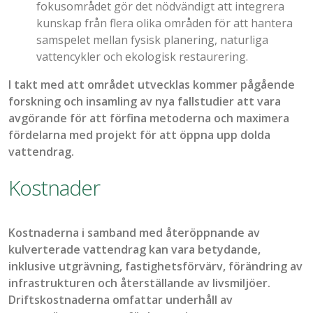
fokusområdet
gör det nödvändigt att integrera
kunskap från flera olika områden för att hantera
samspelet mellan fysisk planering, naturliga
vattencykler
och ekologisk restaurering.
I takt med
att
området
utvecklas
kommer
pågående
forskning
och
insamling
av
nya
fallstudier
att
vara
avgörande
för
att
förfina
metoderna
och
maximera
fördelarna
med
projekt
för
att
öppna
upp
dolda
vattendrag
.
Kostnader
Kostnaderna
i
samband
med
åter
öppna
n
de
av
kulverterade
vatte
n
drag
kan
vara
betydande
,
inklusive
utgrävning
,
fastighetsförvärv
,
förändring
av
infrastruktur
en
och
återställande
av
livsmiljöer
.
Driftskostnaderna
omfattar
underhåll
av