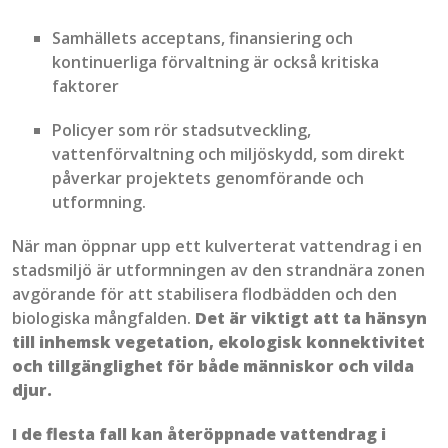
Samhällets acceptans, finansiering och
kontinuerliga
förvaltning är också kritiska
faktorer
Policyer som rör stadsutveckling,
vattenförvaltning och miljöskydd, som direkt
påverkar projektets genomför
ande
och
utformning.
När man
öppnar upp ett
kulverterat
vattendrag i
en
stad
smiljö
är
utformningen av
den strandnära zonen
avgörande för att stabilisera flod
bädden
och den
biologiska mångfalden.
Det är viktigt att ta hänsyn
till inhemsk vegetation, ekologisk
ko
n
nektivitet
och tillgänglighet för både människor och vilda
djur.
I de flesta fall kan
åter
öppnade vattendrag
i