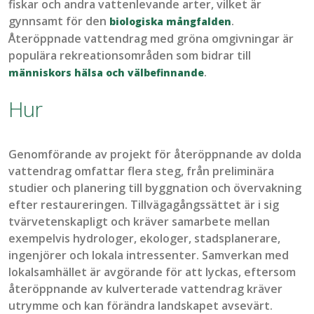
fiskar och andra vattenlevande arter, vilket
är
gynnsamt för
den
.
biologiska mångfalden
Återöppnade vattendrag med gröna omgivningar är
populära rekreationsområden som bidrar till
.
människors hälsa och välbefinnande
Hur
Genomförande av projekt för
åter
öppnande av dolda
vattendrag
omfattar flera steg, från
preliminära
studier
och planering till byggnation och övervakning
efter restaureringen. Tillvägagångssättet är i sig
tvärvetenskapligt och kräver samarbete mellan
exempelvis
hydrologer, ekologer, stadsplanerare,
ingenjörer och lokala intressenter. Samverkan med
lokalsamhället är avgörande för att lyckas, eftersom
åter
öppn
ande av
kulverterade
vattendrag
kräver
utrymme och kan förändra landskapet avsevärt.