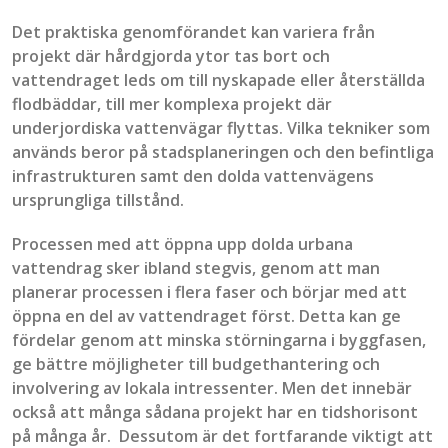
Det praktiska genomförandet kan variera från
projekt där
hårdgjorda ytor
tas bort och
vattendraget leds om
till nyskapade eller återställda
flodbäddar, till mer komplexa
projekt
där
underjordiska vattenvägar flyttas. Vilka tekniker som
används beror på stadsplaneringen och den befintliga
infrastrukturen samt den
dolda
vattenvägens
ursprungliga tillstånd.
Processen med att öppna
upp dolda
urbana
vattendrag sker ibland stegvis, genom att man
planerar processen i flera faser och börjar med att
öppna en del av vattendraget först. Detta kan ge
fördelar genom att minska störningarna i byggfasen,
ge bättre möjligheter till budgethantering och
involver
ing av
lokala intressenter. Men det innebär
också att många sådana projekt har en tidshorisont
på många år.
Dessutom är det fortfarande viktigt att