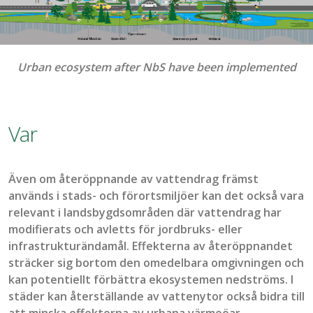
Urban ecosystem after NbS have been implemented
Var
Även om
återö
ppnande av
vattendrag främst
används i stads- och förortsmiljöer kan det också vara
relevant i landsbygdsområden där vattendrag har
modifierats och avletts för jordbruks- eller
infrastrukturändamål. Effekterna av
åter
öppnandet
sträcker sig bortom den omedelbara omgivningen och
kan potentiellt förbättra ekosystemen nedströms. I
städer kan återställande av vattenytor också bidra till
att minska effekterna av urbana värmeöar.