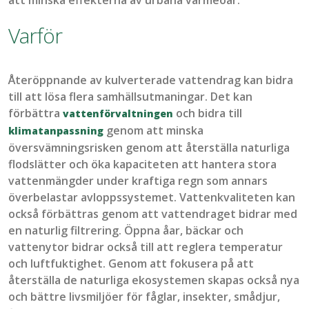
Varför
Åter
öppnande av
kulverterade
vattendrag kan bidra
till att lösa flera samhällsutmaningar. Det kan
förbättra
och bidra till
vattenförvaltningen
genom att minska
klimatanpassning
översvämningsrisken genom att återställa naturliga
flodslätter
och öka kapaciteten att hantera stora
vattenmängder under kraftiga regn som
annars
överbelastar avloppssystemet. Vattenkvaliteten kan
också förbättras genom
att vattendraget bidrar med
en
naturlig filtreri
ng
. Öppna
åar
, bäckar och
vattenytor bidrar också till att reglera temperatur
och luftfuktighet. Genom att fokusera på att
återställa de naturliga ekosystemen skapas också nya
och bättre livsmiljöer för fåglar, insekter, smådjur,