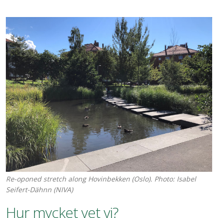
Re-oponed stretch along Hovinbekken (Oslo). Photo: Isabel
Seifert-Dähnn (NIVA)
Hur mycket vet vi?