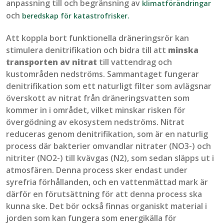
anpassning till och begränsning av
klimatförändringar
och
beredskap för katastrofrisker.
Att koppla bort funktionella dräneringsrör kan
stimulera
denitrifikation
och bidra till att
minska
transporten av nitrat
till vattendrag och
kustområden nedströms. Sammantaget fungerar
denitrifikation
som ett naturligt filter som avlägsnar
överskott av nitrat från dräneringsvatten som
kommer in i området, vilket minskar risken för
övergödning
av ekosystem nedströms. Nitrat
reduceras genom
denitrifikation
, som är en naturlig
process där bakterier omvandlar nitrater (NO3-) och
nitriter (NO2-) till kvävgas (N2), som sedan släpps ut i
atmosfären. Denna process sker endast under
syrefria fö
rhållanden, och
en vattenmättad
mark
är
därför en förutsättning för att denna process ska
kunna ske. Det bör också finnas organiskt material i
jorden som kan fungera som energikälla för