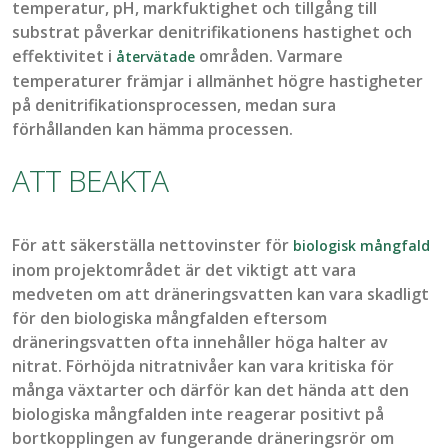
temperatur, pH, markfuktighet och tillg
å
ng till
substrat p
å
verkar
denitrifikationens
hastighet och
effektivitet i
omr
å
den. Varmare
å
terv
ä
tade
temperaturer fr
ä
mjar i allm
ä
nhet h
ö
gre
hastigheter
på
denitrifikations
processen
, medan sura
förhållanden kan hämma processen.
ATT BEAKTA
För att säkerställa nettovinster för
biologisk mångfald
inom projektområdet är det viktigt att vara
medveten om att dräneringsvatten kan vara skadligt
för den biologiska mångfalden eftersom
dräneringsvatten ofta innehåller höga halter av
nitrat. Förhöjda nitratnivåer kan vara kritiska för
många växtarter och därför kan det hända att den
biologiska mångfalden inte reagerar positivt på
bortkopplingen av fungerande dräneringsrör om