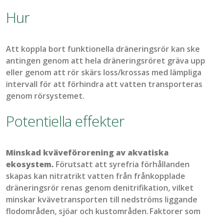
Hur
Att koppla bort funktionella dräneringsrör kan ske
antingen genom att hela dräneringsröret gräva upp
eller genom att rör skärs loss/krossas med lämpliga
intervall för att förhindra att vatten transporteras
genom rörsystemet.
Potentiella effekter
Minskad kväveförorening av akvatiska
ekosystem
.
Förutsatt att syrefria förhållanden
skapas kan n
itrat
rikt
vatten från
frånkopplade
dräneringsrör
renas genom
denitrifikation
,
vilket
minskar kvävetrans
porten till nedströms liggande
flodområden, sjöar och kustområden.
Faktorer som