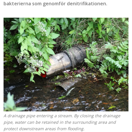
bakterierna som genomför
denitrifi
kationen
.
A drainage pipe entering a stream. By closing the drainage
pipe, water can be retained in the surrounding area and
protect downstream areas from flooding.