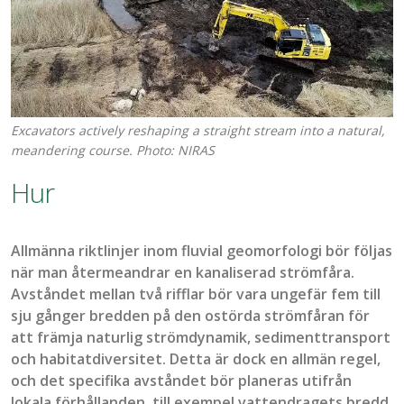
Excavators actively reshaping a straight stream into a natural,
meandering course. Photo: NIRAS
Hur
Allmänna riktlinjer inom fluvial geomorfologi bör följas
när man återmeandrar en kanaliserad strömfåra.
Avståndet mellan två rifflar bör vara ungefär fem till
sju gånger bredden på den ostörda strömfåran för
att främja naturlig strömdynamik, sedimenttransport
och habitatdiversitet. Detta är dock en allmän regel,
och det specifika avståndet bör planeras utifrån
lokala förhållanden, till exempel vattendragets bredd