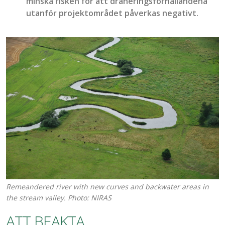
minska risken för att dräneringsförhållandena
utanför projektområdet påverkas negativt.
Remeandered river with new curves and backwater areas in
the stream valley. Photo: NIRAS
ATT BEAKTA