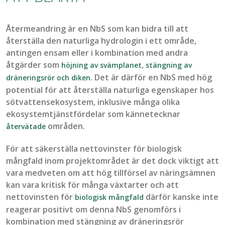
Återmeandring
är en
NbS
som kan bidra till att
återställa den naturliga hydrologin i ett område,
antingen ensam eller i kombination med andra
åtgärder som
,
höjning av
svämplanet
stängning av
. Det är därför en
NbS
med hög
dräneringsrör
och
diken
potential för att återställa naturliga egenskaper hos
sötvattensekosystem, inklusive många olika
ekosystemtjänstfördelar som kännetecknar
områden.
återvätade
För att säkerställa nettovinster för biologisk
mångfald inom projektområdet är det dock viktigt att
vara medveten om att hög tillförsel av näringsämnen
kan vara kritisk för många växtarter och att
nettovinsten för
därför kanske inte
biologisk mångfald
reagerar positivt om de
nn
a
NbS
genomförs i
kombination med stängning av dräneringsrör