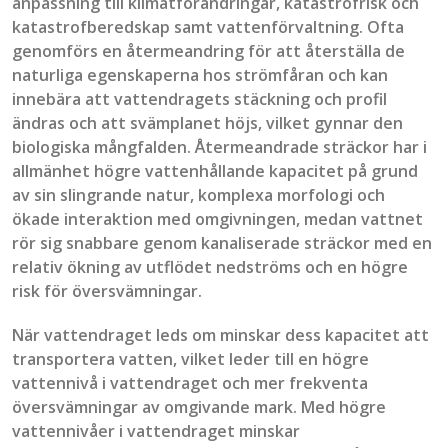
anpassning till klimatförändringar
,
katastrofrisk och
katastrofberedskap
samt
vattenförvaltning
. Ofta
genomförs en
återmeandring
för att återställa de
naturliga egenskaperna hos strömfåran och kan
innebära
att
vattendragets stäckning och
profil
ändras
och
att
svämplanet
höjs, vilket gynnar den
biologiska mångfalden.
Återmeandrade
sträckor har i
allmänhet högre vattenhållande kapacitet på grund
av sin slingrande natur, komplexa morfologi och
ökade interaktion med omgivningen, medan vattnet
rör sig snabbare genom kanaliserade sträckor med en
relativ ökning av utflödet nedströms och en högre
risk för översvämningar.
När
vattendraget
leds om minskar
dess
kapacitet att
transportera vatten, vilket leder till en högre
vattennivå i
vattendraget
och mer frekventa
översvämningar av omgivande mark. Med högre
vattennivåer i
vattendraget
minskar