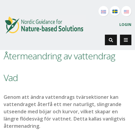
LOGIN
Återmeandring av vattendrag
Vad
Genom att ä
ndra
vattendrags
tvärsektion
er
kan
vattendraget återfå ett mer naturligt, slingrande
utseende
med böjar och kurvor, vilket skapar en
längre flödesväg för vattnet.
Detta kallas vanligtvis
återmenadring
.