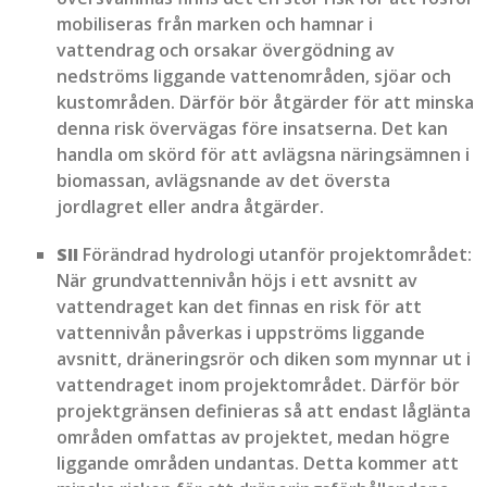
mobiliseras från marken och hamnar i
vattendrag och orsakar övergödning av
nedströms liggande vattenområden, sjöar och
kustområden. Därför bör åtgärder för att minska
denna risk övervägas före insatserna. Det kan
handla om skörd för att avlägsna näringsämnen i
biomassan, avlägsnande av det översta
jordlagret eller andra åtgärder.
SII
Förändrad hydrologi utanför projektområdet:
När grundvattennivån höjs i ett avsnitt av
vattendraget kan det finnas en risk för att
vattennivån påverkas i uppströms liggande
avsnitt, dräneringsrör och diken som mynnar ut i
vattendraget inom projektområdet. Därför bör
projektgränsen definieras så att endast låglänta
områden omfattas av projektet, medan högre
liggande områden undantas. Detta kommer att