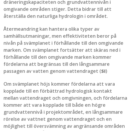
dräneringskapaciteten och grundvattennivån i
omgivande områden stiger. Detta bidrar till att
återställa den naturliga hydrologin i området.
Återmeandring
kan hantera olika typer av
samhällsutmaningar, men effektiviteten beror på
nivån på
svämplanet
i förhållande till den omgivande
marken. Om
s
vämplanet
fortsätter att skäras ned i
förhållande till den omgivande marken kommer
fördelarna att begränsas till den långsammare
passagen
av vatten genom vattendraget
(
SI
)
Om
svämplanet
höjs kommer fördelarna att vara
kopplade till en förbättrad hydrologisk kontakt
mellan
vattendraget
och
omgivningen
, och fördelarna
kommer att vara kopplade till både en högre
grundvattennivå i projektområdet, en långsammare
rörelse av vattnet genom vattendraget
och en
möjlighet till översvämning av angränsande
områden