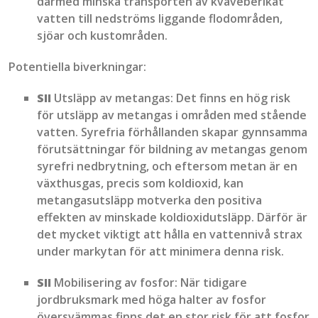
därmed minska transporten av kväveberikat
vatten till nedströms liggande flodområden,
sjöar och kustområden.
Potentiella biverkningar:
SII
Utsläpp av metangas: Det finns en hög risk
för utsläpp av metangas i områden med stående
vatten. Syrefria förhållanden skapar gynnsamma
förutsättningar för bildning av metangas genom
syrefri nedbrytning, och eftersom metan är en
växthusgas, precis som koldioxid, kan
metangasutsläpp motverka den positiva
effekten av minskade koldioxidutsläpp. Därför är
det mycket viktigt att hålla en vattennivå strax
under markytan för att minimera denna risk.
SII
Mobilisering av fosfor: När tidigare
jordbruksmark med höga halter av fosfor
översvämmas finns det en stor risk för att fosfor