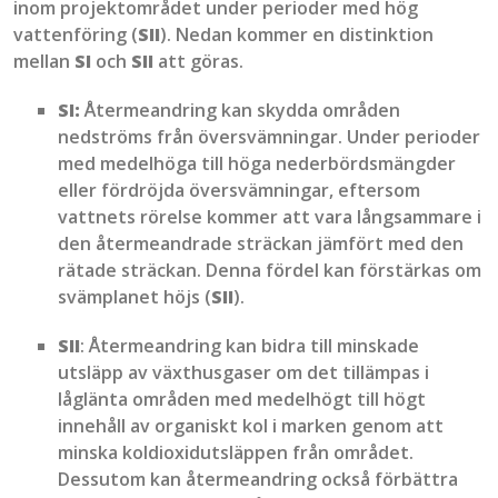
inom projektområdet under perioder med hög
vattenföring
(
SII
)
. Nedan kommer en distinktion
mellan
SI
och
SII
att göras.
SI:
Återmeandring
kan skydda områden
nedströms från översvämningar. Under perioder
med medelhöga till höga nederbördsmängder
eller fördröjda översvämningar, eftersom
vattnets rörelse
kommer att vara långsammare i
den
återmeandrade
sträckan jämfört med den
rätade sträckan. Denna fördel kan förstärkas om
svämplanet
höjs (
SII
).
SII
: Återmeandring kan bidra till minskade
utsläpp av växthusgaser om det tillämpas i
låglänta områden med medelhögt till högt
innehåll av organiskt kol i marken genom att
minska koldioxidutsläppen från området.
Dessutom kan återmeandring också förbättra