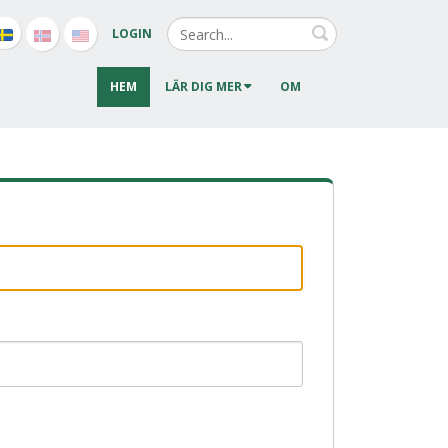
Search
LOGIN
HEM
LÄR DIG MER
OM